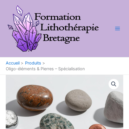
Aller
au
contenu
Accueil
Produits
Oligo-éléments & Pierres – Spécialisation
quantité
de
Oligo-
éléments
&
Pierres
-
Spécialisation