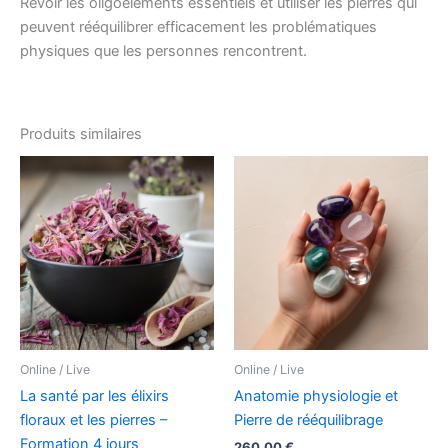
Revoir les oligoéléments essentiels et utiliser les pierres qui
peuvent rééquilibrer efficacement les problématiques
physiques que les personnes rencontrent.
Produits similaires
Plage
Ce
Ce
de
produit
pro
prix :
666,00 €
a
a
à
plusieurs
plu
726,00 €
variations.
var
Les
Le
options
op
peuvent
pe
être
êtr
Online / Live
Online / Live
choisies
cho
La santé par les élixirs
Anatomie physiologie et
sur
sur
floraux et les pierres –
Pierre de rééquilibrage
la
la
Formation 4 jours
260,00
€