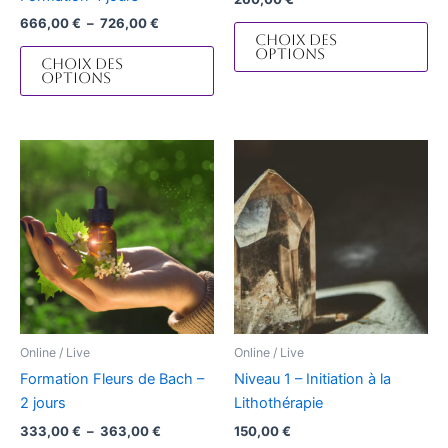
page
pa
666,00
€
–
726,00
€
du
du
Choix des
options
produit
pro
Choix des
options
Plage
Ce
Ce
de
produit
pro
prix :
333,00 €
a
a
à
plusieurs
plu
363,00 €
variations.
var
Les
Le
options
op
peuvent
pe
être
êtr
Online / Live
Online / Live
choisies
cho
Formation Fleurs de Bach –
Niveau 1 – Initiation à la
sur
sur
2 jours
Lithothérapie
la
la
333,00
€
–
363,00
€
150,00
€
page
pa