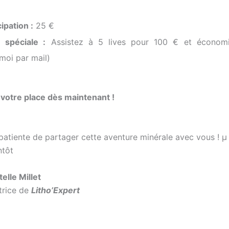
cipation :
25 €
 spéciale :
Assistez à 5 lives pour 100 € et économ
moi par mail)
votre place dès maintenant !
patiente de partager cette aventure minérale avec vous ! µ
ntôt
elle Millet
ice de
Litho’Expert