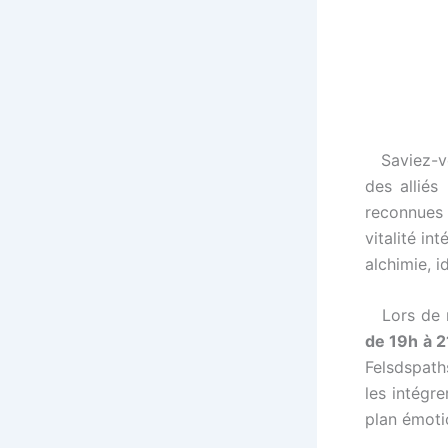
Saviez-vou
des alliés
reconnues 
vitalité in
alchimie, i
Lors de n
de 19h à 2
Felsdspath
les intégre
plan émotio