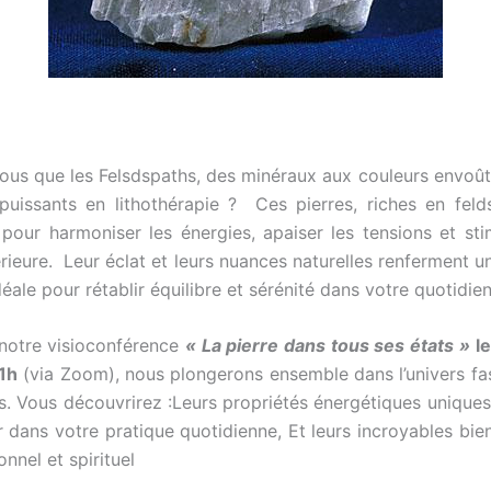
s que les Felsdspaths, des minéraux aux couleurs envoût
 puissants en lithothérapie ? Ces pierres, riches en feld
pour harmoniser les énergies, apaiser les tensions et sti
térieure. Leur éclat et leurs nuances naturelles renferment u
déale pour rétablir équilibre et sérénité dans votre quotidien
otre visioconférence
« La pierre dans tous ses états »
le
1h
(via Zoom), nous plongerons ensemble dans l’univers fa
s. Vous découvrirez :Leurs propriétés énergétiques uniqu
r dans votre pratique quotidienne, Et leurs incroyables bien
nnel et spirituel