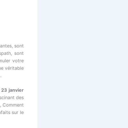
antes, sont
spath, sont
muler votre
ne véritable
.
 23 janvier
scinant des
es, Comment
faits sur le