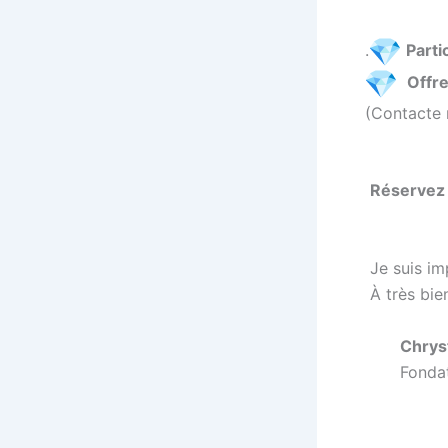
.
Parti
Offre
(Contacte 
Réservez 
Je suis im
À très bie
Chryst
Fondatr