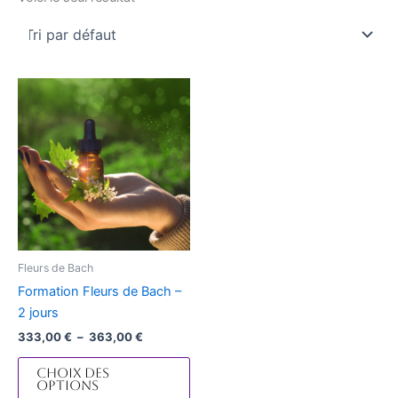
Plage
Ce
de
produit
prix :
333,00 €
a
à
plusieurs
363,00 €
variations.
Les
options
peuvent
être
Fleurs de Bach
choisies
Formation Fleurs de Bach –
sur
2 jours
la
333,00
€
–
363,00
€
page
du
Choix des
options
produit